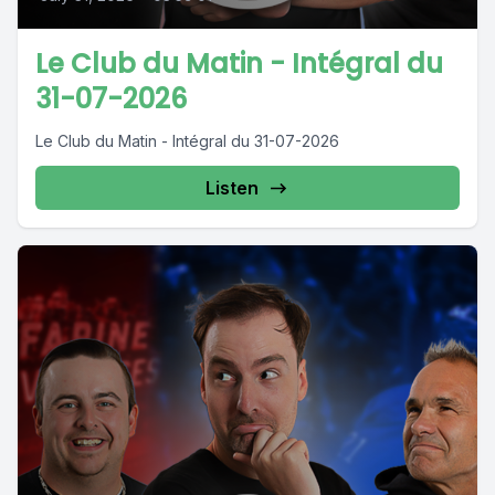
Le Club du Matin - Intégral du
31-07-2026
Le Club du Matin - Intégral du 31-07-2026
Listen