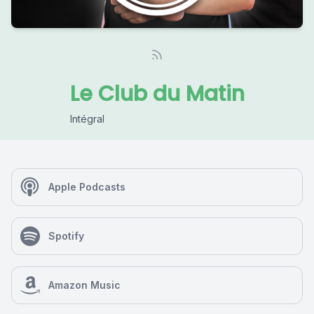
Le Club du Matin
Intégral
Apple Podcasts
Spotify
Amazon Music