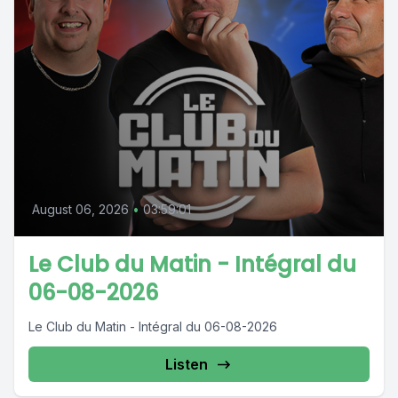
August 06, 2026
•
03:59:01
Le Club du Matin - Intégral du
06-08-2026
Le Club du Matin - Intégral du 06-08-2026
Listen