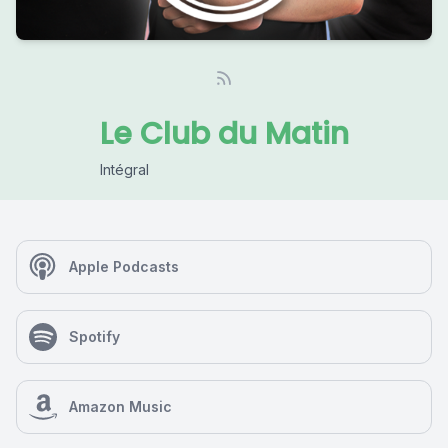
Le Club du Matin
Intégral
Apple Podcasts
Spotify
Amazon Music