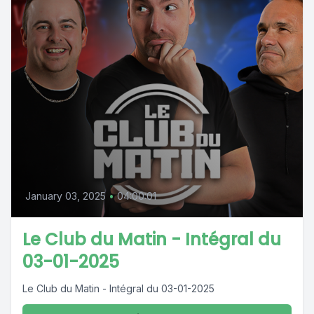
January 03, 2025
•
04:00:01
Le Club du Matin - Intégral du
03-01-2025
Le Club du Matin - Intégral du 03-01-2025