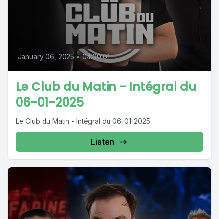
January 06, 2025
•
04:00:01
Le Club du Matin - Intégral du
06-01-2025
Le Club du Matin - Intégral du 06-01-2025
Listen