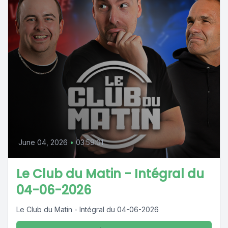
June 04, 2026
•
03:59:01
Le Club du Matin - Intégral du
04-06-2026
Le Club du Matin - Intégral du 04-06-2026