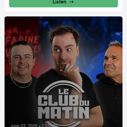
Listen
June 03, 2026
•
03:59:01