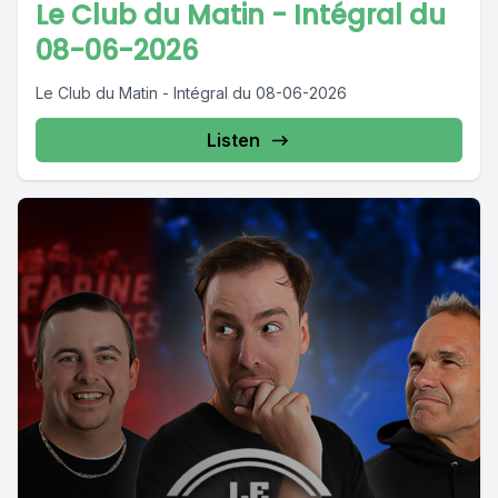
Le Club du Matin - Intégral du
08-06-2026
Le Club du Matin - Intégral du 08-06-2026
Listen