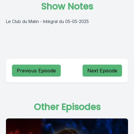
Show Notes
Le Club du Matin - Intégral du 05-05-2025
Previous Episode
Next Episode
Other Episodes