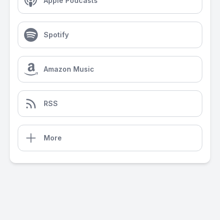
Apple Podcasts
Spotify
Amazon Music
RSS
More