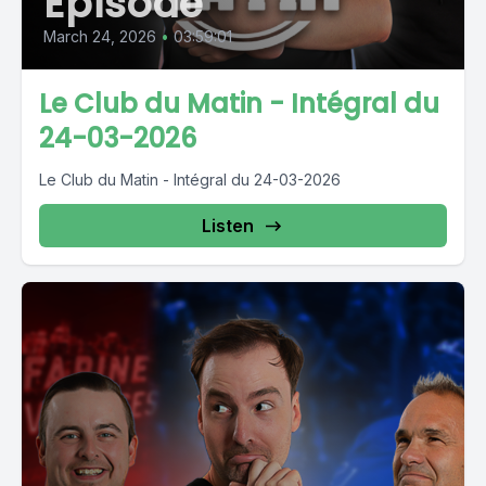
Episode
March 24, 2026
•
03:59:01
Le Club du Matin - Intégral du
24-03-2026
Le Club du Matin - Intégral du 24-03-2026
Listen