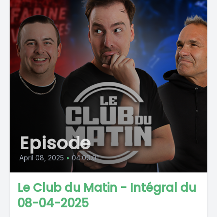
Episode
April 08, 2025
•
04:00:01
Le Club du Matin - Intégral du
08-04-2025