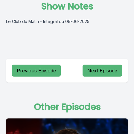
Show Notes
Le Club du Matin - Intégral du 09-06-2025
Previous Episode
Next Episode
Other Episodes