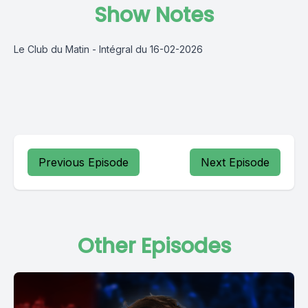
Show Notes
Le Club du Matin - Intégral du 16-02-2026
Previous Episode
Next Episode
Other Episodes