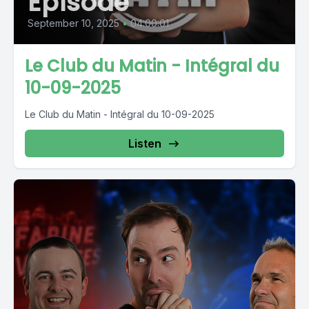
Episode
September 10, 2025
•
04:00:01
Le Club du Matin - Intégral du
10-09-2025
Le Club du Matin - Intégral du 10-09-2025
Listen